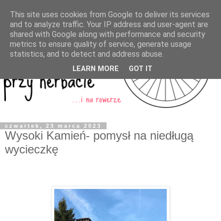
This site uses cookies from Google to deliver its services
and to analyze traffic. Your IP address and user-agent are
shared with Google along with performance and security
metrics to ensure quality of service, generate usage
statistics, and to detect and address abuse.
LEARN MORE
GOT IT
czwartek, 23 marca 2023
Wysoki Kamień- pomysł na niedługą
wycieczkę