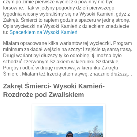
czym po zimie pierwsze wycieczki powinny nie być
forsowne. I tak w jedyny pogodny dzień pierwszego
tygodnia wiosny wybraliśmy się na Wysoki Kamień, gdyż z
Zakrętu Śmierci to raptem godzina spaceru w jedną stronę.
Opis wycieczki na Wysoki Kamień z dzieckiem znadziecie
tu:
Spacerkiem na Wysoki Kamień
Miałam opracowane kilka wariantów tej wycieczki. Program
minimum zakładał wejście na szczyt i zejście tą samą trasą.
Drugi wariant był dłuższy tylko odrobinę, tj. można było
schodzić czerwonym Szlakiem w kierunku Szklarskiej
Poręby i odbić w drogę rowerową w kierunku Zakrętu
Śmierci. Miałam też trzecią alternatywę, znacznie dłuższą…
Zakręt Śmierci- Wysoki Kamień-
Rozdroże pod Zwaliskiem