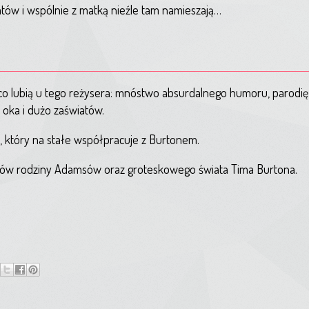
atów i wspólnie z matką nieźle tam namieszają…
 co lubią u tego reżysera: mnóstwo absurdalnego humoru, parodię 
oka i dużo zaświatów.
 który na stałe współpracuje z Burtonem.
ików rodziny Adamsów oraz groteskowego świata Tima Burtona.