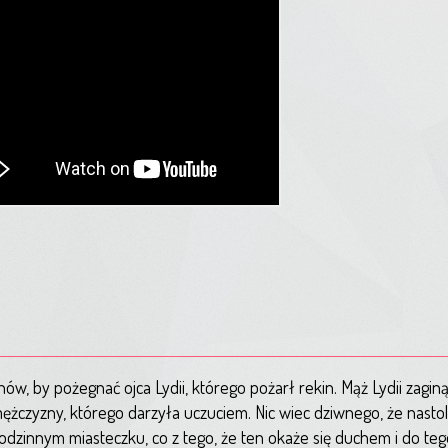
, by pożegnać ojca Lydii, którego pożarł rekin. Mąż Lydii zaginą
 mężczyzny, którego darzyła uczuciem. Nic wiec dziwnego, że nasto
dzinnym miasteczku, co z tego, że ten okaże się duchem i do t