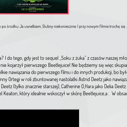
o po środku. Ja uwielbiam, Ślubny niekoniecznie. I przy nowym filmie trochę się 
a? I do tego, gdy jest to sequel „Soku z żuka” z czasów naszej mł
ie kojarzył pierwszego Beetlejuice! Nie będziemy się więc skupiać
lkie nawiązania do pierwszego filmu i do innych produkcji, bo by
ny Ortegi w roli zbuntowanej nastolatki Astrid Deetz jako nawią
Deetz (tylko znacznie starszej), Catherine O,Hara jako Delia Deetz 
l Keaton, który idealnie wskoczył w skórę Beetlejuice,a .
W obsad