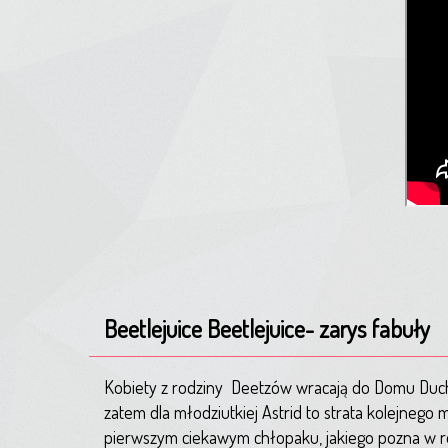
Beetlejuice Beetlejuice- zarys fabuły
Kobiety z rodziny
Deetzów wracają do Domu Duchów
zatem dla młodziutkiej Astrid to strata kolejnego
pierwszym ciekawym chłopaku, jakiego pozna w ro