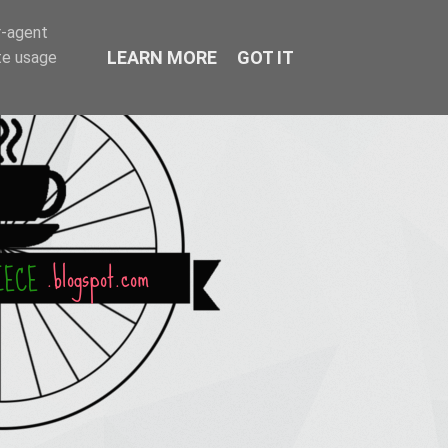
r-agent
LEARN MORE
GOT IT
te usage