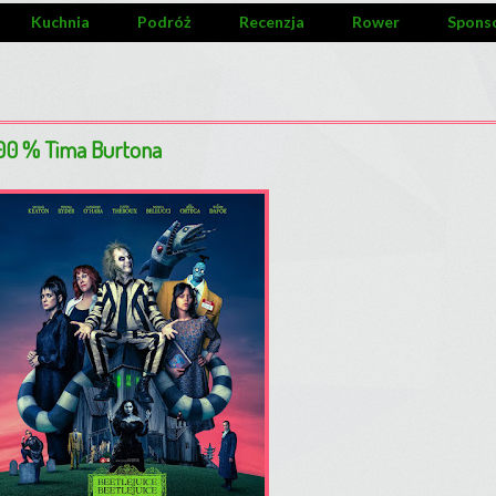
Kuchnia
Podróż
Recenzja
Rower
Spons
 100 % Tima Burtona