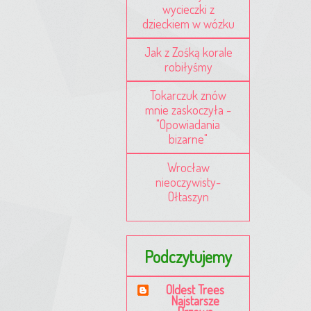
wycieczki z
dzieckiem w wózku
Jak z Zośką korale
robiłyśmy
Tokarczuk znów
mnie zaskoczyła -
"Opowiadania
bizarne"
Wrocław
nieoczywisty-
Ołtaszyn
Podczytujemy
Oldest Trees
Najstarsze