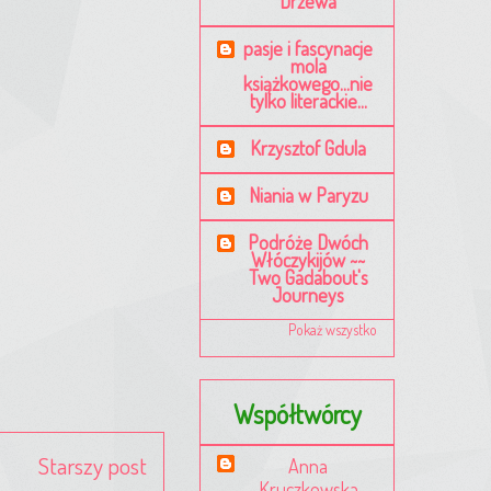
Drzewa
pasje i fascynacje
mola
książkowego...nie
tylko literackie...
Krzysztof Gdula
Niania w Paryzu
Podróże Dwóch
Włóczykijów ~~
Two Gadabout's
Journeys
Pokaż wszystko
Współtwórcy
Starszy post
Anna
Kruczkowska