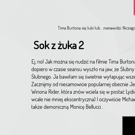
Tima Burtona się lubi lub… nienawidzi. Niczeg
Sok z żuka 2
Ej, no! Jak można się nudzić na filmie Tima Burton
dopiero w czasie seansu wyszło na jaw, że Ślubny n
Ślubnego. Ja bawiłam się świetnie wyłapując wsze
Zacznijmy od niesamowicie popularnej obecnie Jen
Winona Rider, która znów wciela się w postać Lydii 
wcale nie mniej ekscentryczna) I oczywiście Michae
także demoniczną Monicę Bellucci .