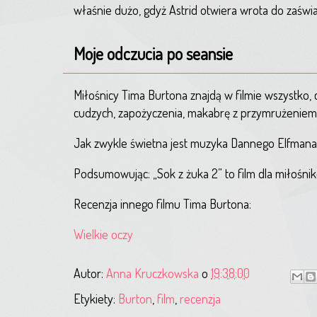
właśnie dużo, gdyż Astrid otwiera wrota do zaświ
Moje odczucia po seansie
Miłośnicy Tima Burtona znajdą w filmie wszystko,
cudzych, zapożyczenia, makabrę z przymrużeniem 
Jak zwykle świetna jest muzyka Dannego Elfmana,
Podsumowując: „Sok z żuka 2” to film dla miłośn
Recenzja innego filmu Tima Burtona:
Wielkie oczy
Autor:
Anna Kruczkowska
o
19:38:00
Etykiety:
Burton
,
film
,
recenzja