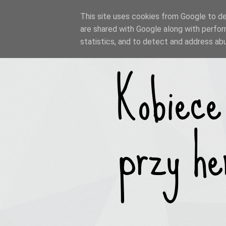
This site uses cookies from Google to del
are shared with Google along with perfor
statistics, and to detect and address ab