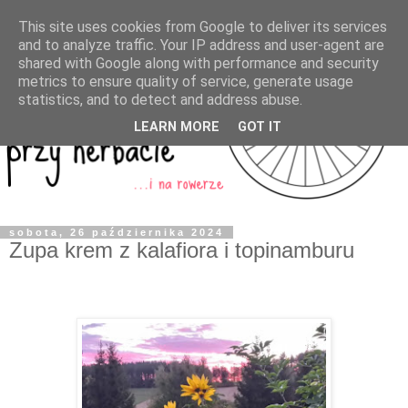
This site uses cookies from Google to deliver its services
and to analyze traffic. Your IP address and user-agent are
shared with Google along with performance and security
metrics to ensure quality of service, generate usage
statistics, and to detect and address abuse.
LEARN MORE
GOT IT
sobota, 26 października 2024
Zupa krem z kalafiora i topinamburu