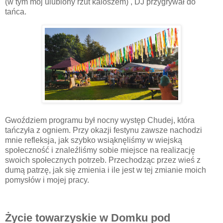
(w tym mój ulubiony rzut kaloszem) , DJ przygrywał do
tańca.
Gwoździem programu był nocny występ Chudej, która
tańczyła z ogniem. Przy okazji festynu zawsze nachodzi
mnie refleksja, jak szybko wsiąknęliśmy w wiejską
społeczność i znaleźliśmy sobie miejsce na realizację
swoich społecznych potrzeb. Przechodząc przez wieś z
dumą patrzę, jak się zmienia i ile jest w tej zmianie moich
pomysłów i mojej pracy.
Życie towarzyskie w Domku pod