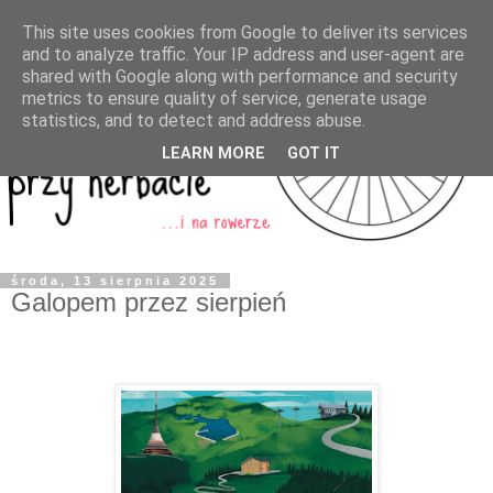
This site uses cookies from Google to deliver its services
and to analyze traffic. Your IP address and user-agent are
shared with Google along with performance and security
metrics to ensure quality of service, generate usage
statistics, and to detect and address abuse.
LEARN MORE
GOT IT
środa, 13 sierpnia 2025
Galopem przez sierpień