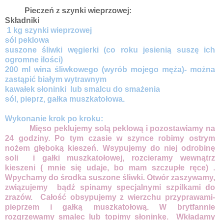
Pieczeń z szynki wieprzowej:
Składniki
1 kg szynki wieprzowej
sól peklowa
suszone śliwki węgierki (co roku jesienią suszę ich
ogromne ilości)
200 ml wina śliwkowego (wyrób mojego męża)- można
zastąpić białym wytrawnym
kawałek słoninki lub smalcu do smażenia
sól, pieprz, gałka muszkatołowa.
Wykonanie krok po kroku:
Mięso peklujemy solą peklową i pozostawiamy na
24 godziny. Po tym czasie w szynce robimy ostrym
nożem głęboką kieszeń. Wsypujemy do niej odrobinę
soli i gałki muszkatołowej, rozcieramy wewnątrz
kieszeni ( mnie się udaje, bo mam szczupłe ręce) .
Wpychamy do środka suszone śliwki. Otwór zaszywamy,
związujemy bądź spinamy specjalnymi szpilkami do
zrazów. Całość obsypujemy z wierzchu przyprawami-
pieprzem i gałką muszkatołową. W brytfannie
rozgrzewamy smalec lub topimy słoninkę. Wkładamy