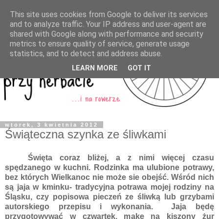
This site uses cookies from Google to deliver its services
and to analyze traffic. Your IP address and user-agent are
shared with Google along with performance and security
metrics to ensure quality of service, generate usage
statistics, and to detect and address abuse.
LEARN MORE
GOT IT
wtorek, 3 kwietnia 2012
Świąteczna szynka ze śliwkami
Święta coraz bliżej, a z nimi więcej czasu
spędzanego w kuchni. Rodzinka ma ulubione potrawy,
bez których Wielkanoc nie może sie obejść. Wśród nich
są jaja w kminku- tradycyjna potrawa mojej rodziny na
Śląsku, czy popisowa pieczeń ze śliwką lub grzybami
autorskiego przepisu i wykonania. Jaja będę
przygotowywać w czwartek, mąkę na kiszony żur