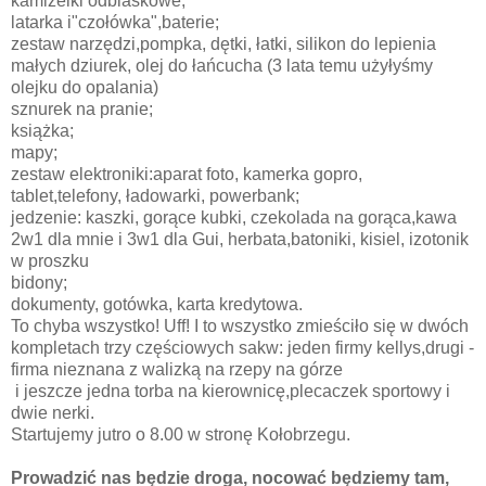
kamizelki odblaskowe;
latarka i"czołówka",baterie;
zestaw narzędzi,pompka, dętki, łatki, silikon do lepienia
małych dziurek, olej do łańcucha (3 lata temu użyłyśmy
olejku do opalania)
sznurek na pranie;
książka;
mapy;
zestaw elektroniki:aparat foto, kamerka gopro,
tablet,telefony, ładowarki, powerbank;
jedzenie: kaszki, gorące kubki, czekolada na gorąca,kawa
2w1 dla mnie i 3w1 dla Gui, herbata,batoniki, kisiel, izotonik
w proszku
bidony;
dokumenty, gotówka, karta kredytowa.
To chyba wszystko! Uff! I to wszystko zmieściło się w dwóch
kompletach trzy częściowych sakw: jeden firmy kellys,drugi -
firma nieznana z walizką na rzepy na górze
i jeszcze jedna torba na kierownicę,plecaczek sportowy i
dwie nerki.
Startujemy jutro o 8.00 w stronę Kołobrzegu.
Prowadzić nas będzie droga, nocować będziemy tam,