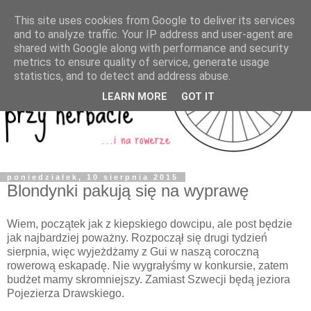
This site uses cookies from Google to deliver its services
and to analyze traffic. Your IP address and user-agent are
shared with Google along with performance and security
metrics to ensure quality of service, generate usage
statistics, and to detect and address abuse.
LEARN MORE
GOT IT
poniedziałek, 10 sierpnia 2015
Blondynki pakują się na wyprawę
Wiem, początek jak z kiepskiego dowcipu, ale post będzie
jak najbardziej poważny. Rozpoczął się drugi tydzień
sierpnia, więc wyjeżdżamy z Gui w naszą coroczną
rowerową eskapadę. Nie wygrałyśmy w konkursie, zatem
budżet mamy skromniejszy. Zamiast Szwecji będą jeziora
Pojezierza Drawskiego.