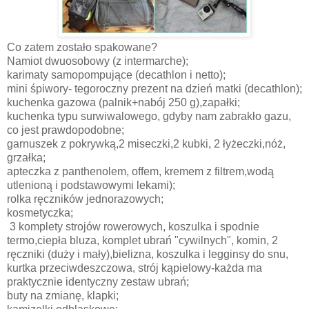
Co zatem zostało spakowane?
Namiot dwuosobowy (z intermarche);
karimaty samopompujące (decathlon i netto);
mini śpiwory- tegoroczny prezent na dzień matki (decathlon);
kuchenka gazowa (palnik+nabój 250 g),zapałki;
kuchenka typu surwiwalowego, gdyby nam zabrakło gazu,
co jest prawdopodobne;
garnuszek z pokrywką,2 miseczki,2 kubki, 2 łyżeczki,nóż,
grzałka;
apteczka z panthenolem, offem, kremem z filtrem,wodą
utlenioną i podstawowymi lekami);
rolka ręczników jednorazowych;
kosmetyczka;
3 komplety strojów rowerowych, koszulka i spodnie
termo,ciepła bluza, komplet ubrań "cywilnych", komin, 2
ręczniki (duży i mały),bielizna, koszulka i legginsy do snu,
kurtka przeciwdeszczowa, strój kąpielowy-każda ma
praktycznie identyczny zestaw ubrań;
buty na zmianę, klapki;