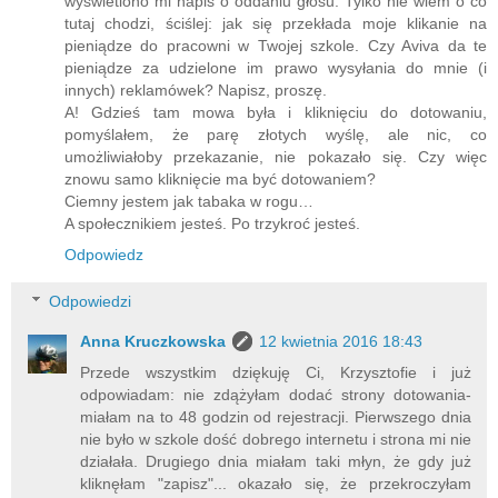
wyświetlono mi napis o oddaniu głosu. Tylko nie wiem o co
tutaj chodzi, ściślej: jak się przekłada moje klikanie na
pieniądze do pracowni w Twojej szkole. Czy Aviva da te
pieniądze za udzielone im prawo wysyłania do mnie (i
innych) reklamówek? Napisz, proszę.
A! Gdzieś tam mowa była i kliknięciu do dotowaniu,
pomyślałem, że parę złotych wyślę, ale nic, co
umożliwiałoby przekazanie, nie pokazało się. Czy więc
znowu samo kliknięcie ma być dotowaniem?
Ciemny jestem jak tabaka w rogu…
A społecznikiem jesteś. Po trzykroć jesteś.
Odpowiedz
Odpowiedzi
Anna Kruczkowska
12 kwietnia 2016 18:43
Przede wszystkim dziękuję Ci, Krzysztofie i już
odpowiadam: nie zdążyłam dodać strony dotowania-
miałam na to 48 godzin od rejestracji. Pierwszego dnia
nie było w szkole dość dobrego internetu i strona mi nie
działała. Drugiego dnia miałam taki młyn, że gdy już
kliknęłam "zapisz"... okazało się, że przekroczyłam