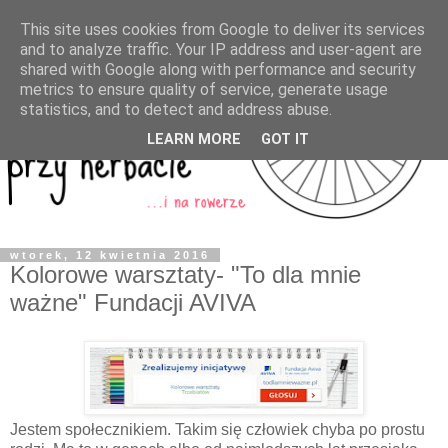
This site uses cookies from Google to deliver its services
and to analyze traffic. Your IP address and user-agent are
shared with Google along with performance and security
metrics to ensure quality of service, generate usage
statistics, and to detect and address abuse.
LEARN MORE
GOT IT
wtorek, 12 kwietnia 2016
Kolorowe warsztaty- "To dla mnie
ważne" Fundacji AVIVA
Jestem społecznikiem. Takim się człowiek chyba po prostu