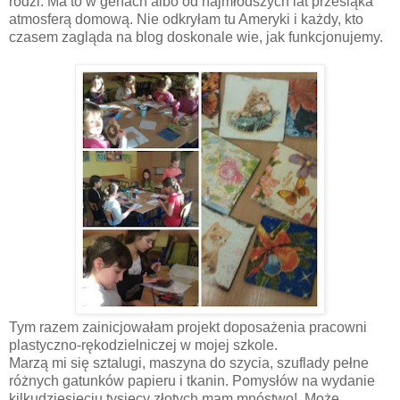
rodzi. Ma to w genach albo od najmłodszych lat przesiąka
atmosferą domową. Nie odkryłam tu Ameryki i każdy, kto
czasem zagląda na blog doskonale wie, jak funkcjonujemy.
Tym razem zainicjowałam projekt doposażenia pracowni
plastyczno-rękodzielniczej w mojej szkole.
Marzą mi się sztalugi, maszyna do szycia, szuflady pełne
różnych gatunków papieru i tkanin. Pomysłów na wydanie
kilkudziesięciu tysięcy złotych mam mnóstwo! Może