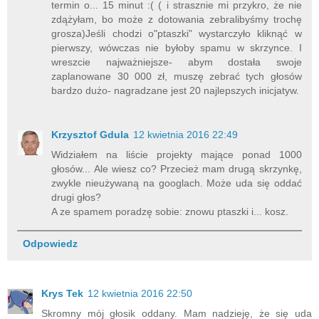
termin o... 15 minut :( ( i strasznie mi przykro, że nie
zdążyłam, bo może z dotowania zebralibyśmy trochę
grosza)Jeśli chodzi o"ptaszki" wystarczyło kliknąć w
pierwszy, wówczas nie byłoby spamu w skrzynce. I
wreszcie najważniejsze- abym dostała swoje
zaplanowane 30 000 zł, muszę zebrać tych głosów
bardzo dużo- nagradzane jest 20 najlepszych inicjatyw.
Krzysztof Gdula
12 kwietnia 2016 22:49
Widziałem na liście projekty mające ponad 1000
głosów... Ale wiesz co? Przecież mam drugą skrzynkę,
zwykle nieużywaną na googlach. Może uda się oddać
drugi głos?
A ze spamem poradzę sobie: znowu ptaszki i... kosz.
Odpowiedz
Krys Tek
12 kwietnia 2016 22:50
Skromny mój głosik oddany. Mam nadzieję, że się uda