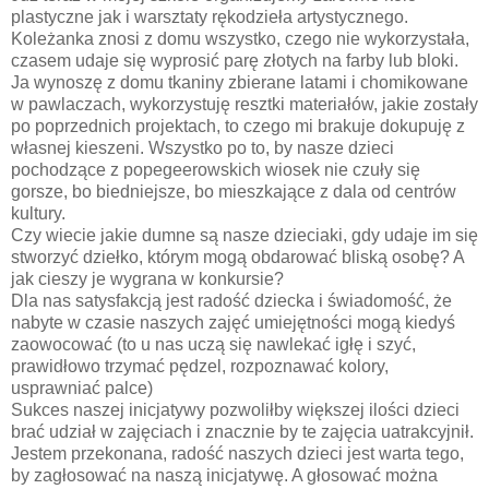
plastyczne jak i warsztaty rękodzieła artystycznego.
Koleżanka znosi z domu wszystko, czego nie wykorzystała,
czasem udaje się wyprosić parę złotych na farby lub bloki.
Ja wynoszę z domu tkaniny zbierane latami i chomikowane
w pawlaczach, wykorzystuję resztki materiałów, jakie zostały
po poprzednich projektach, to czego mi brakuje dokupuję z
własnej kieszeni. Wszystko po to, by nasze dzieci
pochodzące z popegeerowskich wiosek nie czuły się
gorsze, bo biedniejsze, bo mieszkające z dala od centrów
kultury.
Czy wiecie jakie dumne są nasze dzieciaki, gdy udaje im się
stworzyć dziełko, którym mogą obdarować bliską osobę? A
jak cieszy je wygrana w konkursie?
Dla nas satysfakcją jest radość dziecka i świadomość, że
nabyte w czasie naszych zajęć umiejętności mogą kiedyś
zaowocować (to u nas uczą się nawlekać igłę i szyć,
prawidłowo trzymać pędzel, rozpoznawać kolory,
usprawniać palce)
Sukces naszej inicjatywy pozwoliłby większej ilości dzieci
brać udział w zajęciach i znacznie by te zajęcia uatrakcyjnił.
Jestem przekonana, radość naszych dzieci jest warta tego,
by zagłosować na naszą inicjatywę. A głosować można