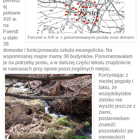
pierwsz
ej
połowie
XIX w.
na
Foerstl
u stało
Fersztel w XIX w. z ponumerowanymi przede mnie domami
38
domostw i funkcjonowała szkoła ewangelicka. Na
wspomnianej mapie mamy 36 budynków. Ponumerowałam
je na potrzeby postu, a w dalszej części tekstu znajdziecie
w nawiasach przy opisie poszczególnych miejsc.
Korzystając z
niezłej pogody i
faktu, że
wszędobylskie
zielsko nie
wyszło jeszcze z
ziemi,
postanowiłam
znaleźć
pozostałości po
niemieckich