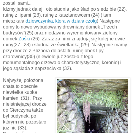
zostali sami...
Idźmy jednak dalej, oto studnia jako ślad po siedzibie (22),
ruinę z lipami (23), ruinę z kasztanowcem (24) ( tam
mieszkała
dziewczynka, która widziała czołg
) Następne
domy to nowo wybudowany drewniany domek „Trzech
budrysów”(25) oraz niedawno wyremontowany zielony
domek
Zośki
(26). Zaraz za nimi znajdują się kolejne dwie
ruiny(27 i 28) i studnia ze świetlanką (29). Następnie mamy
przy drodze z Blizbora do asfaltu ruinę obok lipy
czarownicy(30) (niewiele już zostało z tego
monumentalnego drzewa o charakterystycznej koronie) i
jego sąsiada z naprzeciwka (32).
Najwyżej położona
chata to obecnie
niewielka kupka
kamieni (31) . Przy
nieistniejącej drodze
do Gierczyna także
był budynek, po
którym nie pozostało
już nic (33).