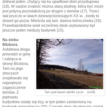
dotrwał jeden, chylący się ku upadkowi dom przysłupowy
(18). W sadzie znaleźć można starą studnię, która być może
jest jedyną pozostałością po drugim z domów (17). Trzeci
stał jeszcze w latach dziewięćdziesiątych XX w. , kiedy to
strawił go pożar. Mieściła się tam dawna leśniczówka (16).
Prawdopodobnie wiek wcześniej obok usytuowany był
jeszcze jeden nieduży budynek (15).
Na stoku
Blizbora
Asfaltowa droga
prowadzi w górę
i zakręca w
stronę Blizbora.
Tam na jego
zboczach
znajdowało się
największe
zagęszczenie
domów. Z
Tam pod lasem tętniło życie... (nr19)
piętnastu
budynków ostały się trzy, w tym jeden zamieniony na
budynek gospodarczy (20). Czwarty dom zbudowany został