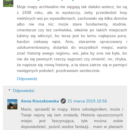
Moje mapy archiwalne nie sięgają tak daleko wstecz, bo są
z 1938 roku, ale to wystarczy, żeby prześledzić losy
niektórych wsi po wysiedleniach; zachowało się kilka domów
albo nie ma nic; może stare fundamenty, studnie,
cmentarze czy też cerkwiska, właśnie po takich miejscach
lubimy się włóczyć, bo teraz jest ku temu najlepsza pora;
bardzo ciekawy wpis, Aniu, starannie opracowany i
udokumentowany, dotarłaś do wszystkich miejsc; warto
znać historię swego regionu, wsi, jaka by ona nie była, bo
nie da się pewnych rzeczy wyprzeć czy zmienić; no, chyba,
że napisze się nową historię, a ta stara zatrze się w pamięci
następnych pokoleń; pozdrawiam serdecznie.
Odpowiedz
Odpowiedzi
Anna Kruczkowska
21 marca 2019 10:56
Mario, sprawdź te mapy, które udostępniłam, może i
Twoje rejony się tam znalazły. Historia opuszczonych
miejsc jest fascynująca, tyle można sobie
dopowiedzieć, puścić wodze fantazji... mam w planach