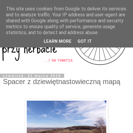
This site uses cookies from Google to deliver its services
and to analyze traffic. Your IP address and user-agent are
shared with Google along with performance and security
metrics to ensure quality of service, generate usage
statistics, and to detect and address abuse.
LEARN MORE
GOT IT
czwartek, 21 marca 2019
Spacer z dziewiętnastowieczną mapą