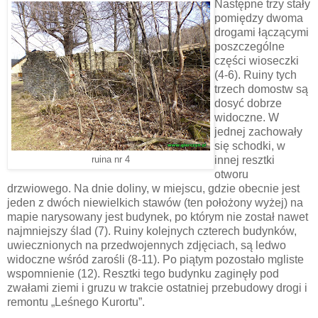
Następne trzy stały
pomiędzy dwoma
drogami łączącymi
poszczególne
części wioseczki
(4-6). Ruiny tych
trzech domostw są
dosyć dobrze
widoczne. W
jednej zachowały
się schodki, w
innej resztki
ruina nr 4
otworu
drzwiowego. Na dnie doliny, w miejscu, gdzie obecnie jest
jeden z dwóch niewielkich stawów (ten położony wyżej) na
mapie narysowany jest budynek, po którym nie został nawet
najmniejszy ślad (7). Ruiny kolejnych czterech budynków,
uwiecznionych na przedwojennych zdjęciach, są ledwo
widoczne wśród zarośli (8-11). Po piątym pozostało mgliste
wspomnienie (12). Resztki tego budynku zaginęły pod
zwałami ziemi i gruzu w trakcie ostatniej przebudowy drogi i
remontu „Leśnego Kurortu”.