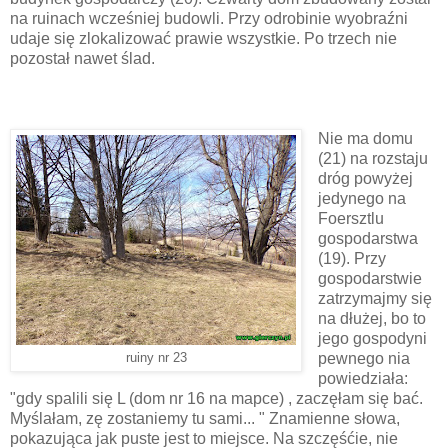
na ruinach wcześniej budowli. Przy odrobinie wyobraźni
udaje się zlokalizować prawie wszystkie. Po trzech nie
pozostał nawet ślad.
Nie ma domu
(21) na rozstaju
dróg powyżej
jedynego na
Foersztlu
gospodarstwa
(19). Przy
gospodarstwie
zatrzymajmy się
na dłużej, bo to
jego gospodyni
pewnego nia
ruiny nr 23
powiedziała:
"gdy spalili się L (dom nr 16 na mapce) , zaczęłam się bać.
Myślałam, zę zostaniemy tu sami... " Znamienne słowa,
pokazująca jak puste jest to miejsce. Na szczęśćie, nie