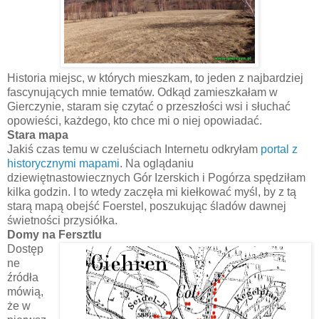
Historia miejsc, w których mieszkam, to jeden z najbardziej
fascynujących mnie tematów. Odkąd zamieszkałam w
Gierczynie, staram się czytać o przeszłości wsi i słuchać
opowieści, każdego, kto chce mi o niej opowiadać.
Stara mapa
Jakiś czas temu w czeluściach Internetu odkryłam
portal z
historycznymi mapami
. Na oglądaniu
dziewiętnastowiecznych Gór Izerskich i Pogórza spędziłam
kilka godzin. I to wtedy zaczęła mi kiełkować myśl, by z tą
starą mapą obejść Foerstel, poszukując śladów dawnej
świetności przysiółka.
Domy na Fersztlu
Dostęp
ne
źródła
mówią,
że w