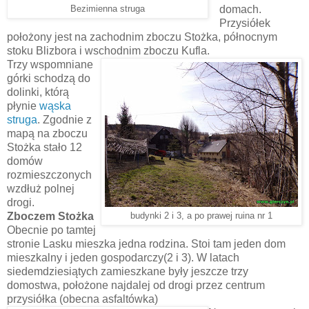
domach.
Bezimienna struga
Przysiółek
położony jest na zachodnim zboczu Stożka, północnym
stoku Blizbora i wschodnim zboczu Kufla.
Trzy wspomniane
górki schodzą do
dolinki, którą
płynie
wąska
struga
. Zgodnie z
mapą na zboczu
Stożka stało 12
domów
rozmieszczonych
wzdłuż polnej
drogi.
Zboczem Stożka
budynki 2 i 3, a po prawej ruina nr 1
Obecnie po tamtej
stronie Lasku mieszka jedna rodzina. Stoi tam jeden dom
mieszkalny i jeden gospodarczy(2 i 3). W latach
siedemdziesiątych zamieszkane były jeszcze trzy
domostwa, położone najdalej od drogi przez centrum
przysiółka (obecna asfaltówka)