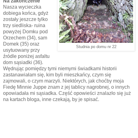
Na zakończenie
Nasza wycieczka
dobiega końca, gdyż
zostały jeszcze tylko
trzy siedliska- ruina
powyżej Domku pod
Orzechem (34), sam
Domek (35) oraz
Studnia po domu nr 22
usytuowany przy
źródle poniżej asfaltu
dom sąsiadki (36).
Wędrując pomiędzy tymi niemymi świadkami historii
zastanawiałam się, kim byli mieszkańcy, czym się
zajmowali, o czym marzyli. Niektórych, jak choćby moja
Fiedę Minnie Juppe znam z jej tablicy nagrobnej, o innych
opowiadała mi sąsiadka. Część opowieści znalazło się już
na kartach bloga, inne czekają, by je spisać.