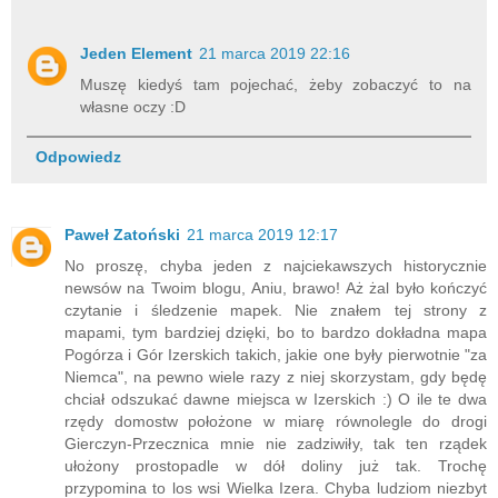
Jeden Element
21 marca 2019 22:16
Muszę kiedyś tam pojechać, żeby zobaczyć to na
własne oczy :D
Odpowiedz
Paweł Zatoński
21 marca 2019 12:17
No proszę, chyba jeden z najciekawszych historycznie
newsów na Twoim blogu, Aniu, brawo! Aż żal było kończyć
czytanie i śledzenie mapek. Nie znałem tej strony z
mapami, tym bardziej dzięki, bo to bardzo dokładna mapa
Pogórza i Gór Izerskich takich, jakie one były pierwotnie "za
Niemca", na pewno wiele razy z niej skorzystam, gdy będę
chciał odszukać dawne miejsca w Izerskich :) O ile te dwa
rzędy domostw położone w miarę równolegle do drogi
Gierczyn-Przecznica mnie nie zadziwiły, tak ten rządek
ułożony prostopadle w dół doliny już tak. Trochę
przypomina to los wsi Wielka Izera. Chyba ludziom niezbyt