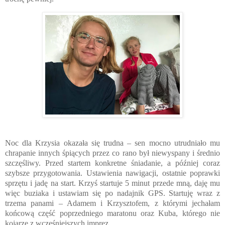
Noc dla Krzysia okazała się trudna – sen mocno utrudniało mu
chrapanie innych śpiących przez co rano był niewyspany i średnio
szczęśliwy. Przed startem konkretne śniadanie, a później coraz
szybsze przygotowania. Ustawienia nawigacji, ostatnie poprawki
sprzętu i jadę na start. Krzyś startuje 5 minut przede mną, daję mu
więc buziaka i ustawiam się po nadajnik GPS. Startuję wraz z
trzema panami – Adamem i Krzysztofem, z którymi jechałam
końcową część poprzedniego maratonu oraz Kuba, którego nie
kojarzę z wcześniejszych imprez.