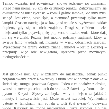
Tempo wzrasta, jest równiejsze, znowu jedziemy po zmianach.
Przed nami niemal 90 km do ostatniego punktu. Zatrzymujemy się
dwukrotnie w międzyczasie – komuś gaśnie lampka, kto inny musi
stanąć. Jest cicho, wsie śpią, a ciemność przecinają tylko nasze
lampki. Czasem nawigacja wskazuje skręt, ale skrzyżowania widać
dopiero, gdy się na nich znajdzie. Drogi są całkiem niezłe,
miejscami tylko pojawiają się poprzeczne uszkodzenia, które dają
mi się we znaki. Później jest mocno połatany fragment, który w
świetle lamp wygląda jak mozaika w wielu odcieniach szarości.
Wjeżdżamy na tereny dobrze znane Jankowi – jest z Łęcznej –
przejmuje więc rolę nawigatora, uprzedza przed możliwymi
niedogodnościami.
Jest głęboka noc, gdy wjeżdżamy do miasteczka, jednak punkt
zorganizowany przez Rowerowy Lublin jest widoczny z daleka –
świeci się, mruga, powiewa flagami. Jeden z chłopaków z obsługi
wnosi mi rower po schodkach do środka. Załatwiamy formalności i
pytam o Krzysia. Słyszę, że...będzie w tym miejscu za jakieś 2
minuty. I rzeczywiście jest. Może nawet szybciej. Wymieniam
baterie w lampkach, jem rogala z toffi (był pyszny), dolewam
wodę. Krzysiek się trochę niecierpliwi i rusza szybciej. Do nas