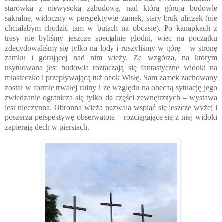
starówka z niewysoką zabudową, nad którą górują budowle
sakralne, widoczny w perspektywie zamek, stary bruk uliczek (nie
chciałabym chodzić tam w butach na obcasie). Po kanapkach z
trasy nie byliśmy jeszcze specjalnie głodni, więc na początku
zdecydowaliśmy się tylko na lody i ruszyliśmy w górę – w stronę
zamku i górującej nad nim wieży. Ze wzgórza, na którym
usytuowana jest budowla roztaczają się fantastyczne widoki na
miasteczko i przepływającą tuż obok Wisłę. Sam zamek zachowany
został w formie trwałej ruiny i ze względu na obecną sytuację jego
zwiedzanie ogranicza się tylko do części zewnętrznych – wystawa
jest nieczynna. Obronna wieża pozwala wspiąć się jeszcze wyżej i
poszerza perspektywę obserwatora – rozciągające się z niej widoki
zapierają dech w piersiach.