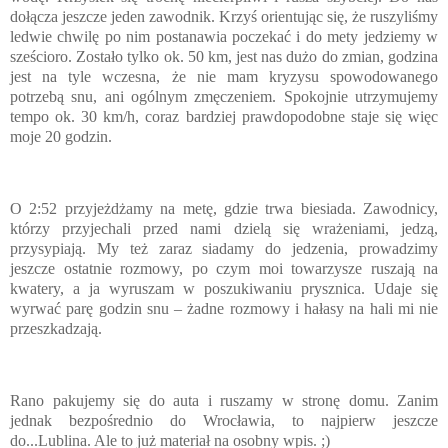
dołącza jeszcze jeden zawodnik. Krzyś orientując się, że ruszyliśmy
ledwie chwilę po nim postanawia poczekać i do mety jedziemy w
sześcioro. Zostało tylko ok. 50 km, jest nas dużo do zmian, godzina
jest na tyle wczesna, że nie mam kryzysu spowodowanego
potrzebą snu, ani ogólnym zmęczeniem. Spokojnie utrzymujemy
tempo ok. 30 km/h, coraz bardziej prawdopodobne staje się więc
moje 20 godzin.
O 2:52 przyjeżdżamy na metę, gdzie trwa biesiada. Zawodnicy,
którzy przyjechali przed nami dzielą się wrażeniami, jedzą,
przysypiają. My też zaraz siadamy do jedzenia, prowadzimy
jeszcze ostatnie rozmowy, po czym moi towarzysze ruszają na
kwatery, a ja wyruszam w poszukiwaniu prysznica. Udaje się
wyrwać parę godzin snu – żadne rozmowy i hałasy na hali mi nie
przeszkadzają.
Rano pakujemy się do auta i ruszamy w stronę domu. Zanim
jednak bezpośrednio do Wrocławia, to najpierw jeszcze
do...Lublina. Ale to już materiał na osobny wpis. ;)