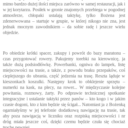
mimo bardzo dużej ilości miejsca zarówno w samej restauracji, jak i
w jej korytarzu. Posiłek w gronie znajomych przebiega w pogodnej
atmosferze, chłopaki ustalają taktykę, tylko Bożena jest
zdenerwowana – startuje w grupie, w której nikogo nie zna, jest
jednak mocnym zawodnikiem – da sobie radę i jeszcze wielu
objedzie.
Po obiedzie krótki spacer, zakupy i powrót do bazy maratonu –
czas przygotować rowery. Pakujemy torebki na kierownicę, ja
także dużą podsiodłówkę. Powerbanki, ogniwa do lampek, listę
miejscowości na trasie, a także, z powodu braku przepaków, coś
cieplejszego do ubrania, część jedzenia na trasę. Reszta ląduje w
kieszonkach koszulki. Następny krok to obklejenie sprzętu –
numerki na kask, na plecy, na rower... W międzyczasie kolejne
powitania, rozmowy, żarty. Po odprawie technicznej spotkanie
integracyjne i ustalanie taktyki przez panów – kto kogo i w jakim
czasie dogoni, kto z kim będzie się ścigał... Natomiast ja z Bożenką
ogarniałyśmy w jej telefonie dodatkową nawigację na trasie, tak
aby poza nawigacją w liczniku oraz rozpiską miejscowości i nr
dróg miała jeszcze coś, dzięki czemu będzie czuła się chociaż
trochę pewniej.