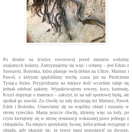
Po drodze na ścieżce rowerowej przed miastem widzimy
znajomych kolarzy. Zatrzymujemy się więc i witamy – jest Edziu z
Szerszeni, Bożenka, która planuje swój debiut na Ultrze, Mariusz i
Paweł, z którymi spędziliśmy trochę czasu już na Pierścieniu
Tysiąca Jezior. Przyjeżdżamy na miejsce dość wcześnie udaje się
jednak odebrać pakiety. Wypakowujemy rowery, koce, karimatę,
Krzyś dopytuje o materace – założył, że na sali sportowej będą, ale
spotkał go zawód. Za chwilę na salę docierają też Mariusz, Paweł,
Edek i Bożenka. Umawiamy się na wspólny obiad i ruszamy w
stronę ryneczku. Mamy jeszcze chwilę, idziemy więc na lody, po
czym kierujemy się w stronę restauracji wskazanej przez jednego z
chłopaków. Na miejscu spotykamy Iwonę, która jednak rezygnuje z
obiadu, gdy okazuje się, że rower musi pozostawić na dworze,