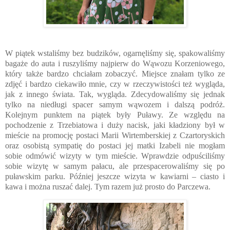
W piątek wstaliśmy bez budzików, ogarnęliśmy się, spakowaliśmy
bagaże do auta i ruszyliśmy najpierw do Wąwozu Korzeniowego,
który także bardzo chciałam zobaczyć. Miejsce znałam tylko ze
zdjęć i bardzo ciekawiło mnie, czy w rzeczywistości też wygląda,
jak z innego świata. Tak, wygląda. Zdecydowaliśmy się jednak
tylko na niedługi spacer samym wąwozem i dalszą podróż.
Kolejnym punktem na piątek były Puławy. Ze względu na
pochodzenie z Trzebiatowa i duży nacisk, jaki kładziony był w
mieście na promocję postaci Marii Wirtemberskiej z Czartoryskich
oraz osobistą sympatię do postaci jej matki Izabeli nie mogłam
sobie odmówić wizyty w tym mieście. Wprawdzie odpuściliśmy
sobie wizytę w samym pałacu, ale przespacerowaliśmy się po
puławskim parku. Później jeszcze wizyta w kawiarni – ciasto i
kawa i można ruszać dalej. Tym razem już prosto do Parczewa.