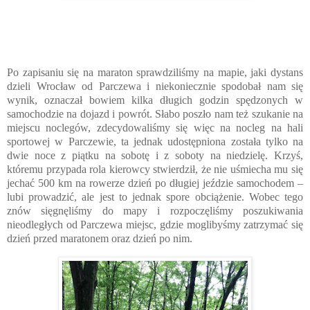
Po zapisaniu się na maraton sprawdziliśmy na mapie, jaki dystans
dzieli Wrocław od Parczewa i niekoniecznie spodobał nam się
wynik, oznaczał bowiem kilka długich godzin spędzonych w
samochodzie na dojazd i powrót. Słabo poszło nam też szukanie na
miejscu noclegów, zdecydowaliśmy się więc na nocleg na hali
sportowej w Parczewie, ta jednak udostępniona została tylko na
dwie noce z piątku na sobotę i z soboty na niedzielę. Krzyś,
któremu przypada rola kierowcy stwierdził, że nie uśmiecha mu się
jechać 500 km na rowerze dzień po długiej jeździe samochodem –
lubi prowadzić, ale jest to jednak spore obciążenie. Wobec tego
znów sięgnęliśmy do mapy i rozpoczęliśmy poszukiwania
nieodległych od Parczewa miejsc, gdzie moglibyśmy zatrzymać się
dzień przed maratonem oraz dzień po nim.