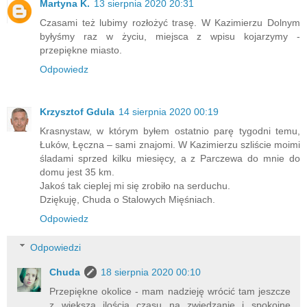
Martyna K.
13 sierpnia 2020 20:31
Czasami też lubimy rozłożyć trasę. W Kazimierzu Dolnym
byłyśmy raz w życiu, miejsca z wpisu kojarzymy -
przepiękne miasto.
Odpowiedz
Krzysztof Gdula
14 sierpnia 2020 00:19
Krasnystaw, w którym byłem ostatnio parę tygodni temu,
Łuków, Łęczna – sami znajomi. W Kazimierzu szliście moimi
śladami sprzed kilku miesięcy, a z Parczewa do mnie do
domu jest 35 km.
Jakoś tak cieplej mi się zrobiło na serduchu.
Dziękuję, Chuda o Stalowych Mięśniach.
Odpowiedz
Odpowiedzi
Chuda
18 sierpnia 2020 00:10
Przepiękne okolice - mam nadzieję wrócić tam jeszcze
z większą ilością czasu na zwiedzanie i spokojne