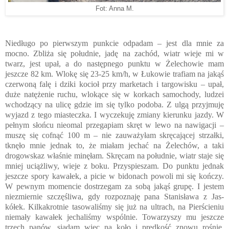
Fot: Anna M.
Niedługo po pierwszym punkcie odpadam – jest dla mnie za
mocno. Zbliża się południe, jadę na zachód, wiatr wieje mi w
twarz, jest upał, a do następnego punktu w Żelechowie mam
jeszcze 82 km. Wlokę się 23-25 km/h, w Łukowie trafiam na jakąś
czerwoną falę i dziki kocioł przy marketach i targowisku – upał,
duże natężenie ruchu, wlokące się w korkach samochody, ludzei
wchodzący na ulicę gdzie im się tylko podoba. Z ulgą przyjmuję
wyjazd z tego miasteczka. I wyczekuję zmiany kierunku jazdy. W
pełnym słońcu nieomal przegapiam skręt w lewo na nawigacji –
muszę się cofnąć 100 m – nie zauważyłam skręcającej strzałki,
tknęło mnie jednak to, że miałam jechać na Żelechów, a taki
drogowskaz właśnie minęłam. Skręcam na południe, wiatr staje się
mniej uciążliwy, wieje z boku. Przyspieszam. Do punktu jednak
jeszcze spory kawałek, a picie w bidonach powoli mi się kończy.
W pewnym momencie dostrzegam za sobą jakąś grupę. I jestem
niezmiernie szczęśliwa, gdy rozpoznaję pana Stanisława z Jas-
kółek. Kilkakrotnie tasowaliśmy się już na ultrach, na Pierścieniu
niemały kawałek jechaliśmy wspólnie. Towarzyszy mu jeszcze
trzech panów, siadam więc na koło i prędkość znowu rośnie.