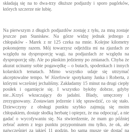
składają się na to dwa-trzy dłuższe podjazdy i sporo pagórków,
których szczerze nie lubię.
Na pierwszym z długich podjazdów zostaję z tyłu, za mną zostaje
jeszcze pan Stanisław. Na górze widzę jednak jednego z
chłopaków - Marek z nr 125 czeka na mnie. Kolejne kilometry
pokonujemy razem. Mój towarzysz odjeżdża mi na zjazdach ze
względu na dysproporcję wagi, na podjazdach ze względu na
dysproporcję siły. Ale po płaskim jedziemy po zmianach. Chyba że
akurat ucinamy sobie pogawędkę – o butach, spodenkach i innych
kolarskich tematach. Mimo wszystko udaje się utrzymać
akceptowalne tempo. W Józefowie spotykamy Janka i Roberta, z
którymi wcześniej jechaliśmy. Zakładamy 15 minut na drugi ciepły
posiłek i ogarnięcie się. I wszystko byłoby dobrze, gdyby
nie...Krzyś wkraczający do jadalni. Blady, umęczony i
zrezygnowany. Zostawiam jedzenie i idę sprawdzić, co się stało.
Dziewczyny z obsługi punktu szybko zajmują się moim
chłopakiem, dostaje słodką herbatę i opieprz, że ma odpocząć, a nie
gadać o wycofywaniu się. Na stwierdzenie, że mam go później
zebrać autem z tego punktu przypominam mu tylko, że ok, ale
najwcześniej za jakieś 11 godzin, bo sama muszę się dostać na