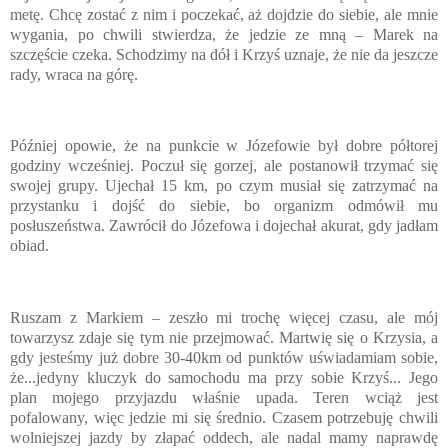
metę. Chcę zostać z nim i poczekać, aż dojdzie do siebie, ale mnie
wygania, po chwili stwierdza, że jedzie ze mną – Marek na
szczęście czeka. Schodzimy na dół i Krzyś uznaje, że nie da jeszcze
rady, wraca na górę.
Później opowie, że na punkcie w Józefowie był dobre półtorej
godziny wcześniej. Poczuł się gorzej, ale postanowił trzymać się
swojej grupy. Ujechał 15 km, po czym musiał się zatrzymać na
przystanku i dojść do siebie, bo organizm odmówił mu
posłuszeństwa. Zawrócił do Józefowa i dojechał akurat, gdy jadłam
obiad.
Ruszam z Markiem – zeszło mi trochę więcej czasu, ale mój
towarzysz zdaje się tym nie przejmować. Martwię się o Krzysia, a
gdy jesteśmy już dobre 30-40km od punktów uświadamiam sobie,
że...jedyny kluczyk do samochodu ma przy sobie Krzyś... Jego
plan mojego przyjazdu właśnie upada. Teren wciąż jest
pofalowany, więc jedzie mi się średnio. Czasem potrzebuję chwili
wolniejszej jazdy by złapać oddech, ale nadal mamy naprawdę