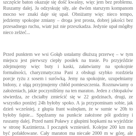
szczęście baton okazuje się dość kwaśny, więc jem bez problemu.
Ruszamy dalej. Ja odzyskuję siły, ale dwóm starszym kompanom
mocno we znaki daje się upał. Obniżamy więc nieco tempo,
jedziemy spokojne zmiany – droga jest prosta, dobrej jakości bez
przesadnego ruchu, wiatr już nie przeszkadza. Jedynie upał mógłby
nieco zelżeć...
Przed punktem we wsi Gołąb ustalamy dłuższą przerwę – w tym
miejscu jest pierwszy ciepły posiłek na trasie. Po przyjeździe
zdejmujemy więc buty i kaski, załatwiamy na spokojnie
formalności, charyzmatyczna Pani z obsługi szybko rozdziela
porcje ryżu z sosem i surówką. Jemy na spokojnie, uzupełniamy
bidony, z ulgą przyjmujemy chłód pomieszczenia. Rozmawiamy o
założeniach, jakie poczyniliśmy na ten maraton. Jeden z chłopaków
stwierdza, ze chciałby zmieścić się w 22 godzinach, drugi, ze
wszystko poniżej 24h byłoby spoko. A ja przypominam sobie, jak
dzień wcześniej, z głupia frant walnęłam, że w sumie w 20h to
byłoby fajnie... Spędzamy na punkcie założone pół godziny i
ruszamy dalej. Przed nami Puławy z głupimi hopkami na wyjeździe
w stronę Kazimierza. I początek wzniesień. Kolejne 200 km ma
być pofałdowane. Cały maraton ma niecałe 2000 m w górę, ale