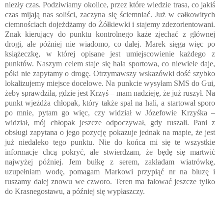
niezły czas. Podziwiamy okolice, przez które wiedzie trasa, co jakiś
czas mijają nas soliści, zaczyna się ściemniać. Już w całkowitych
ciemnościach dojeżdżamy do Żółkiewki i stajemy zdezorientowani.
Znak kierujący do punktu kontrolnego każe zjechać z głównej
drogi, ale później nie wiadomo, co dalej. Marek sięga więc po
książeczkę, w której opisane jest umiejscowienie każdego z
punktów. Naszym celem staje się hala sportowa, co niewiele daje,
póki nie zapytamy o drogę. Otrzymawszy wskazówki dość szybko
lokalizujemy miejsce docelowe. Na punkcie wysyłam SMS do Gui,
żeby sprawdziła, gdzie jest Krzyś – mam nadzieję, że już ruszył. Na
punkt wjeżdża chłopak, który także spał na hali, a startował sporo
po mnie, pytam go więc, czy widział w Józefowie Krzyśka –
widział, mój chłopak jeszcze odpoczywał, gdy ruszali. Pani z
obsługi zapytana o jego pozycję pokazuje jednak na mapie, że jest
już niedaleko tego punktu. Nie do końca mi się te wszystkie
informacje chcą pokryć, ale stwierdzam, że będę się martwić
najwyżej później. Jem bułkę z serem, zakładam wiatrówkę,
uzupełniam wodę, pomagam Markowi przypiąć nr na bluzę i
ruszamy dalej znowu we czworo. Teren ma falować jeszcze tylko
do Krasnegostawu, a później się wypłaszczy.