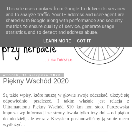
This site uses cookies from Google to deliver its services
and to analyze traffic. Your IP address and user-agent are
shared with Google along with performance and security
metrics to ensure quality of service, generate usage
statistics, and to detect and address abuse.
LEARN MORE
GOT IT
wtorek, 11 sierpnia 2020
Piękny Wschód 2020
Są takie wpisy, które muszą w głowie swoje odczekać, ułożyć się
odpowiednio, przeleżeć. I takim właśnie jest relacja z
Ultramaratonu Piękny Wschód 510 km non stop. Parczewska
impreza wg informacji ze strony trwała tylko trzy dni – od piątku
do niedzieli, ale wraz z Krzysiem postanowiliśmy ją sobie nieco
wydłużyć...