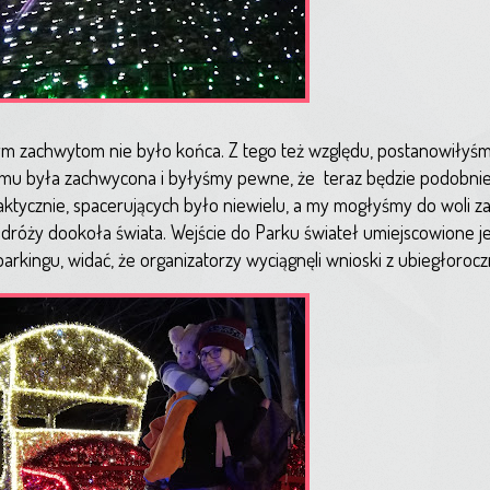
m zachwytom nie było końca. Z tego też względu, postanowiłyśm
 temu była zachwycona i byłyśmy pewne, że teraz będzie podobni
faktycznie, spacerujących było niewielu, a my mogłyśmy do woli z
róży dookoła świata. Wejście do Parku świateł umiejscowione jest
kingu, widać, że organizatorzy wyciągnęli wnioski z ubiegłorocz