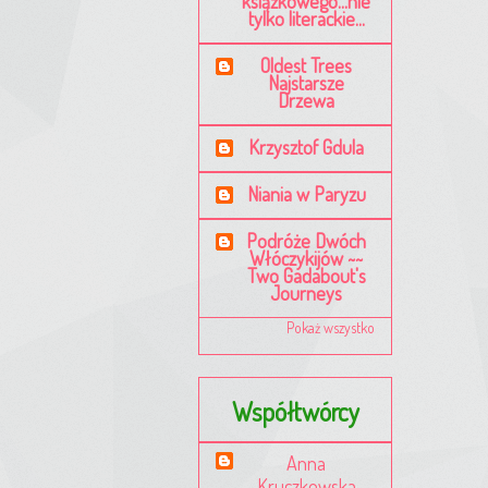
książkowego...nie
tylko literackie...
Oldest Trees
Najstarsze
Drzewa
Krzysztof Gdula
Niania w Paryzu
Podróże Dwóch
Włóczykijów ~~
Two Gadabout's
Journeys
Pokaż wszystko
Współtwórcy
Anna
Kruczkowska