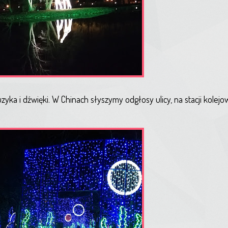
ka i dźwięki. W Chinach słyszymy odgłosy ulicy, na stacji kolej