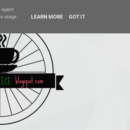
r-agent
LEARN MORE
GOT IT
te usage