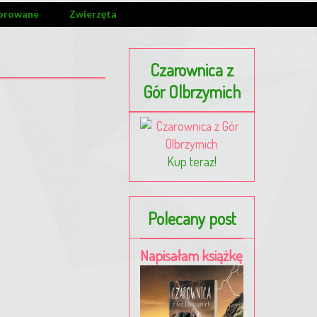
orowane
Zwierzęta
Czarownica z
Gór Olbrzymich
Kup teraz!
Polecany post
Napisałam książkę