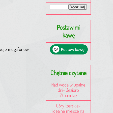
Postaw mi
kawę
owej z megafonów
Chętnie czytane
Nad wodę w upalne
dni- Jezioro
Złotnickie
Góry Izerskie-
idealne miejsce na