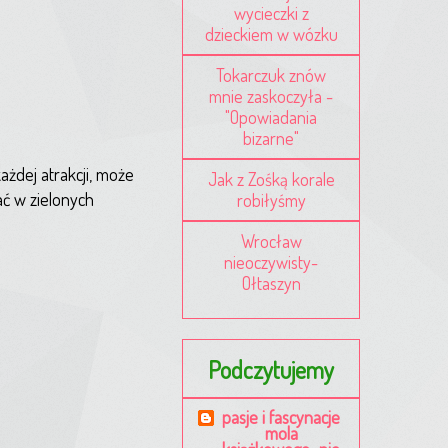
wycieczki z
dzieckiem w wózku
Tokarczuk znów
mnie zaskoczyła -
"Opowiadania
bizarne"
ażdej atrakcji, może
Jak z Zośką korale
ać w zielonych
robiłyśmy
Wrocław
nieoczywisty-
Ołtaszyn
Podczytujemy
pasje i fascynacje
mola