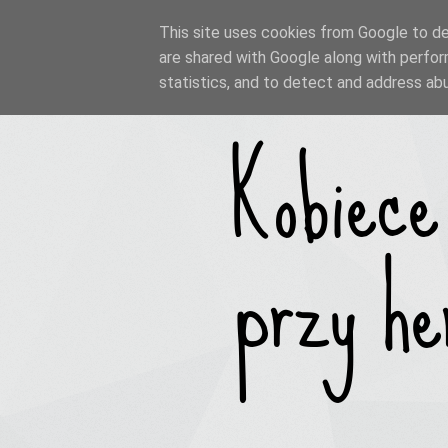
This site uses cookies from Google to del
are shared with Google along with perfor
statistics, and to detect and address ab