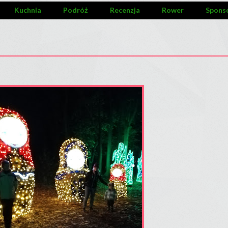
Kuchnia
Podróż
Recenzja
Rower
Spons