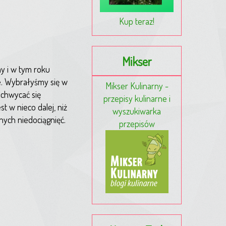
Kup teraz!
Mikser
y i w tym roku
e. Wybrałyśmy się w
Mikser Kulinarny -
achwycać się
przepisy kulinarne i
 w nieco dalej, niż
wyszukiwarka
nych niedociągnięć.
przepisów