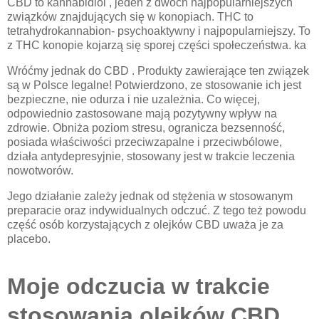
CBD to kannabidiol , jeden z dwóch najpopularniejszych
związków znajdujących się w konopiach. THC to
tetrahydrokannabion- psychoaktywny i najpopularniejszy. To
z THC konopie kojarzą się sporej części społeczeństwa. ka
Wróćmy jednak do CBD . Produkty zawierające ten związek
są w Polsce legalne! Potwierdzono, ze stosowanie ich jest
bezpieczne, nie odurza i nie uzależnia. Co więcej,
odpowiednio zastosowane mają pozytywny wpływ na
zdrowie. Obniża poziom stresu, ogranicza bezsenność,
posiada właściwości przeciwzapalne i przeciwbólowe,
działa antydepresyjnie, stosowany jest w trakcie leczenia
nowotworów.
Jego działanie zależy jednak od stężenia w stosowanym
preparacie oraz indywidualnych odczuć. Z tego też powodu
część osób korzystających z olejków CBD uważa je za
placebo.
Moje odczucia w trakcie
stosowania olejków CBD