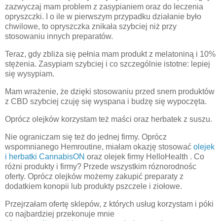
zazwyczaj mam problem z zasypianiem oraz do leczenia
opryszczki. I o ile w pierwszym przypadku działanie było
chwilowe, to opryszczka znikała szybciej niż przy
stosowaniu innych preparatów.
Teraz, gdy zbliża się pełnia mam produkt z melatoniną i 10%
stężenia. Zasypiam szybciej i co szczególnie istotne: lepiej
się wysypiam.
Mam wrażenie, że dzięki stosowaniu przed snem produktów
z CBD szybciej czuję się wyspana i budzę się wypoczęta.
Oprócz olejków korzystam też maści oraz herbatek z suszu.
Nie ograniczam się też do jednej firmy. Oprócz
wspomnianego Hemroutine, miałam okazję stosować
olejek
i herbatki CannabisON
oraz olejek firmy HelloHealth . Co
różni produkty i firmy? Przede wszystkim róznorodnośc
oferty. Oprócz olejków możemy zakupić preparaty z
dodatkiem konopii lub produkty pszczele i ziołowe.
Przejrzałam ofertę sklepów, z których usług korzystam i póki
co najbardziej przekonuje mnie