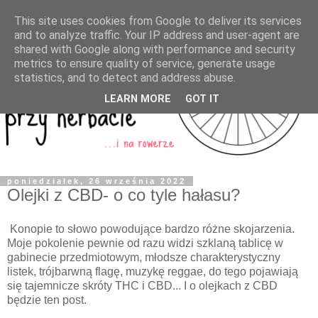
This site uses cookies from Google to deliver its services
and to analyze traffic. Your IP address and user-agent are
shared with Google along with performance and security
metrics to ensure quality of service, generate usage
statistics, and to detect and address abuse.
LEARN MORE
GOT IT
poniedziałek, 26 września 2022
Olejki z CBD- o co tyle hałasu?
Konopie to słowo powodujące bardzo różne skojarzenia.
Moje pokolenie pewnie od razu widzi szklaną tablicę w
gabinecie przedmiotowym, młodsze charakterystyczny
listek, trójbarwną flagę, muzykę reggae, do tego pojawiają
się tajemnicze skróty THC i CBD... I o olejkach z CBD
będzie ten post.