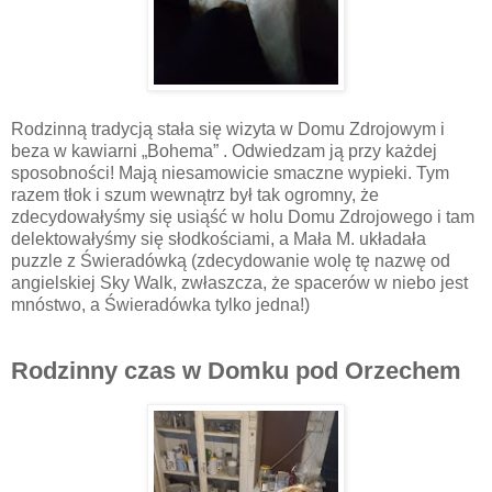
Rodzinną tradycją stała się wizyta w Domu Zdrojowym i
beza w kawiarni „Bohema” . Odwiedzam ją przy każdej
sposobności! Mają niesamowicie smaczne wypieki. Tym
razem tłok i szum wewnątrz był tak ogromny, że
zdecydowałyśmy się usiąść w holu Domu Zdrojowego i tam
delektowałyśmy się słodkościami, a Mała M. układała
puzzle z Świeradówką (zdecydowanie wolę tę nazwę od
angielskiej Sky Walk, zwłaszcza, że spacerów w niebo jest
mnóstwo, a Świeradówka tylko jedna!)
Rodzinny czas w Domku pod Orzechem