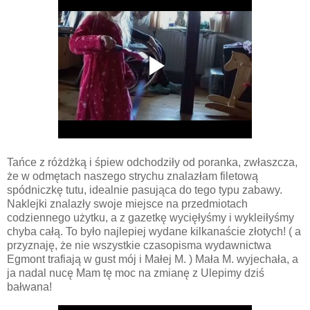
Tańce z różdżką i śpiew odchodziły od poranka, zwłaszcza,
że w odmętach naszego strychu znalazłam filetową
spódniczkę tutu, idealnie pasująca do tego typu zabawy.
Naklejki znalazły swoje miejsce na przedmiotach
codziennego użytku, a z gazetkę wycięłyśmy i wykleiłyśmy
chyba całą. To było najlepiej wydane kilkanaście złotych! ( a
przyznaję, że nie wszystkie czasopisma wydawnictwa
Egmont trafiają w gust mój i Małej M. ) Mała M. wyjechała, a
ja nadal nucę Mam tę moc na zmianę z Ulepimy dziś
bałwana!