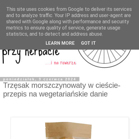
This site uses cookies from Google to deliver its services
and to analyze traffic. Your IP address and user-agent are
shared with Google along with performance and security
metrics to ensure quality of service, generate usage
statistics, and to detect and address abuse.
LEARN MORE
GOT IT
poniedziałek, 3 czerwca 2024
Trzęsak morszczynowaty w cieście-
przepis na wegetariańskie danie