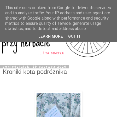
This site uses cookies from Google to deliver its services
and to analyze traffic. Your IP address and user-agent are
shared with Google along with performance and security
metrics to ensure quality of service, generate usage
statistics, and to detect and address abuse.
LEARN MORE
GOT IT
poniedziałek, 29 czerwca 2026
Kroniki kota podróżnika