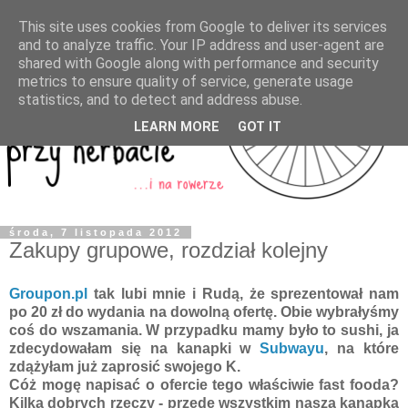
This site uses cookies from Google to deliver its services
and to analyze traffic. Your IP address and user-agent are
shared with Google along with performance and security
metrics to ensure quality of service, generate usage
statistics, and to detect and address abuse.
LEARN MORE
GOT IT
środa, 7 listopada 2012
Zakupy grupowe, rozdział kolejny
Groupon.pl
tak lubi mnie i Rudą, że sprezentował nam
po 20 zł do wydania na dowolną ofertę. Obie wybrałyśmy
coś do wszamania. W przypadku mamy było to sushi, ja
zdecydowałam się na kanapki w
Subwayu
, na które
zdążyłam już zaprosić swojego K.
Cóż mogę napisać o ofercie tego właściwie fast fooda?
Kilka dobrych rzeczy - przede wszystkim nasza kanapka