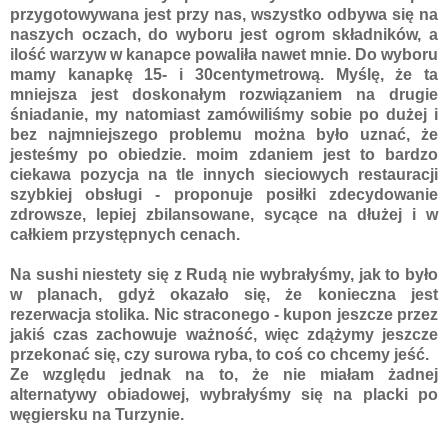
przygotowywana jest przy nas, wszystko odbywa się na
naszych oczach, do wyboru jest ogrom składników, a
ilość warzyw w kanapce powaliła nawet mnie. Do wyboru
mamy kanapkę 15- i 30centymetrową. Myślę, że ta
mniejsza jest doskonałym rozwiązaniem na drugie
śniadanie, my natomiast zamówiliśmy sobie po dużej i
bez najmniejszego problemu można było uznać, że
jesteśmy po obiedzie. moim zdaniem jest to bardzo
ciekawa pozycja na tle innych sieciowych restauracji
szybkiej obsługi - proponuje posiłki zdecydowanie
zdrowsze, lepiej zbilansowane, sycące na dłużej i w
całkiem przystępnych cenach.
Na sushi niestety się z Rudą nie wybrałyśmy, jak to było
w planach, gdyż okazało się, że konieczna jest
rezerwacja stolika. Nic straconego - kupon jeszcze przez
jakiś czas zachowuje ważność, więc zdążymy jeszcze
przekonać się, czy surowa ryba, to coś co chcemy jeść.
Ze względu jednak na to, że nie miałam żadnej
alternatywy obiadowej, wybrałyśmy się na placki po
węgiersku na Turzynie.