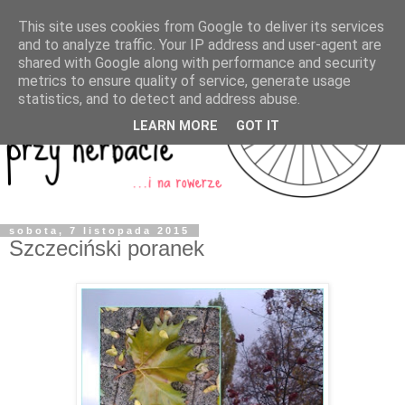
This site uses cookies from Google to deliver its services
and to analyze traffic. Your IP address and user-agent are
shared with Google along with performance and security
metrics to ensure quality of service, generate usage
statistics, and to detect and address abuse.
LEARN MORE
GOT IT
sobota, 7 listopada 2015
Szczeciński poranek