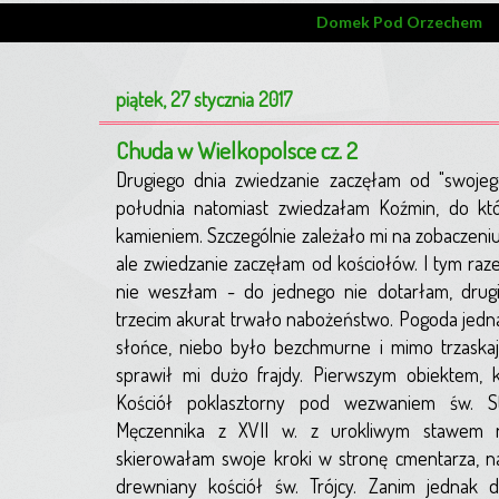
Domek Pod Orzechem
piątek, 27 stycznia 2017
Chuda w Wielkopolsce cz. 2
Drugiego dnia zwiedzanie zaczęłam od "swoje
południa natomiast zwiedzałam Koźmin, do któr
kamieniem. Szczególnie zależało mi na zobaczen
ale zwiedzanie zaczęłam od kościołów. I tym ra
nie weszłam - do jednego nie dotarłam, drugi
trzecim akurat trwało nabożeństwo. Pogoda jedna
słońce, niebo było bezchmurne i mimo trzaska
sprawił mi dużo frajdy. Pierwszym obiektem, 
Kościół poklasztorny pod wezwaniem św. St
Męczennika z XVII w. z urokliwym stawem n
skierowałam swoje kroki w stronę cmentarza, na
drewniany kościół św. Trójcy. Zanim jednak 