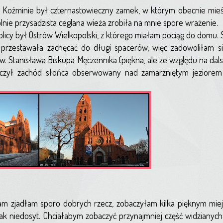
Koźminie był czternastowieczny zamek, w którym obecnie mieś
lnie przysadzista ceglana wieża zrobiła na mnie spore wrażenie.
cy był Ostrów Wielkopolski, z którego miałam pociąg do domu. 
przestawała zachęcać do długi spacerów, więc zadowoliłam si
. Stanisława Biskupa Męczennika (piękna, ale ze względu na dal
eńczył zachód słońca obserwowany nad zamarzniętym jeziorem
 zjadłam sporo dobrych rzecz, zobaczyłam kilka pięknym miejs
ak niedosyt. Chciałabym zobaczyć przynajmniej część widzianyc