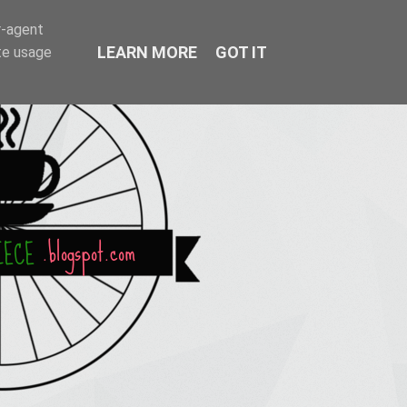
r-agent
LEARN MORE
GOT IT
te usage