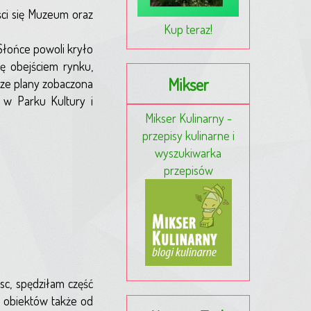
ci się Muzeum oraz
Kup teraz!
Słońce powoli kryło
ę obejściem rynku,
Mikser
sze plany zobaczona
 w Parku Kultury i
Mikser Kulinarny -
przepisy kulinarne i
wyszukiwarka
przepisów
c, spędziłam część
h obiektów także od