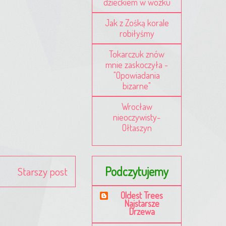
dzieckiem w wózku
Jak z Zośką korale
robiłyśmy
Tokarczuk znów
mnie zaskoczyła -
"Opowiadania
bizarne"
Wrocław
nieoczywisty-
Ołtaszyn
Podczytujemy
Starszy post
Oldest Trees
Najstarsze
Drzewa