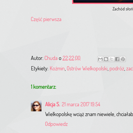
Zachód słoń
Część pierwsza
Autor:
Chuda
o
22:22:00
Etykiety:
Koźmin
,
Ostrów Wielkopolski
,
podróż
,
zac
1 komentarz:
Alicja S.
21 marca 2017 19:54
Wielkopolskę wciąż znam niewiele, chciałaby
Odpowiedz