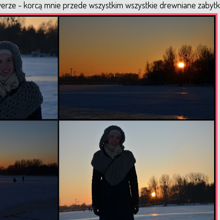
werze - korcą mnie przede wszystkim wszystkie drewniane zabytki