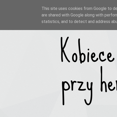
This site uses cookies from Google to del
are shared with Google along with perfor
statistics, and to detect and address ab