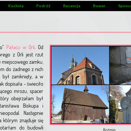
Kuchnia
Podróż
Recenzja
Rower
Spons
go"
Pałacu w Orli
. Od
ego z Orli jest rzut
iu miejscowego zamku,
zem do żadnego z nich
 był zamknięty, a w
k dopisała - świeciło
jącego mrozu, spacer
który obejrzałam był
anisława Biskupa i
ieopodal. Następnie
 którym znajduje się
dotarłam do budowli
Koźmin