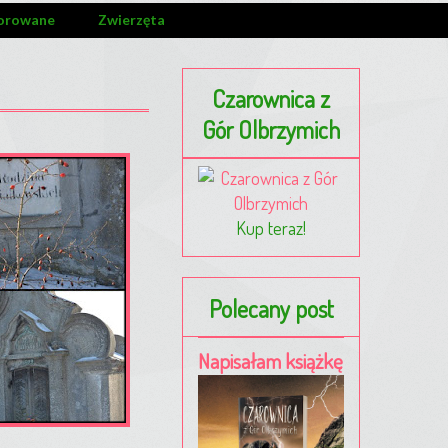
orowane
Zwierzęta
Czarownica z
Gór Olbrzymich
Kup teraz!
Polecany post
Napisałam książkę