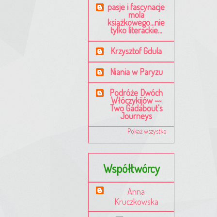
pasje i fascynacje
mola
książkowego...nie
tylko literackie...
Krzysztof Gdula
Niania w Paryzu
Podróże Dwóch
Włóczykijów ~~
Two Gadabout's
Journeys
Pokaż wszystko
Współtwórcy
Anna
Kruczkowska