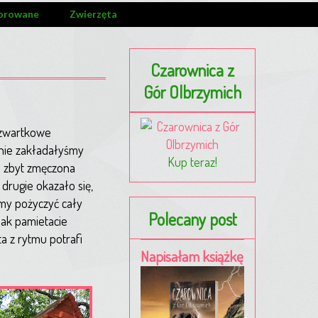
orowane
Zwierzęta
Czarownica z
Gór Olbrzymich
 czwartkowe
tnie zakładałyśmy
Kup teraz!
e zbyt zmęczona
drugie okazało się,
śmy pożyczyć cały
Polecany post
jak pamietacie
a z rytmu potrafi
Napisałam książkę