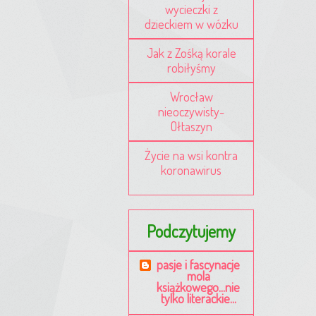
wycieczki z
dzieckiem w wózku
Jak z Zośką korale
robiłyśmy
Wrocław
nieoczywisty-
Ołtaszyn
Życie na wsi kontra
koronawirus
Podczytujemy
pasje i fascynacje
mola
książkowego...nie
tylko literackie...