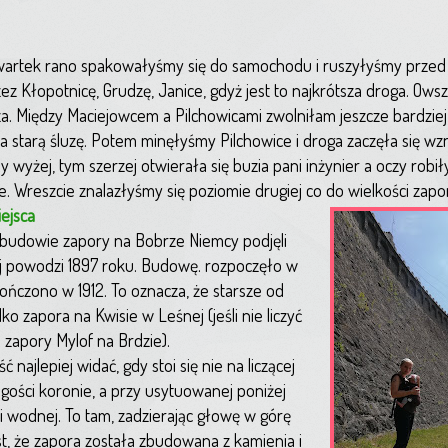
zwartek rano spakowałyśmy się do samochodu i ruszyłyśmy przed
ez Kłopotnicę, Grudzę, Janice, gdyż jest to najkrótsza droga. Owsz
a. Między Maciejowcem a Pilchowicami zwolniłam jeszcze bardziej
a starą śluzę. Potem minęłyśmy Pilchowice i droga zaczęła się wzn
 wyżej, tym szerzej otwierała się buzia pani inżynier a oczy robiły
e. Wreszcie znalazłyśmy się poziomie drugiej co do wielkości zapo
iejsca
 budowie zapory na Bobrze Niemcy podjęli
ej powodzi 1897 roku. Budowę. rozpoczęło w
ończono w 1912. To oznacza, że starsze od
ylko zapora na Kwisie w Leśnej (jeśli nie liczyć
j zapory Mylof na Brdzie).
ć najlepiej widać, gdy stoi się nie na liczącej
gości koronie, a przy usytuowanej poniżej
i wodnej. To tam, zadzierając głowę w górę
t, że zapora została zbudowana z kamienia i