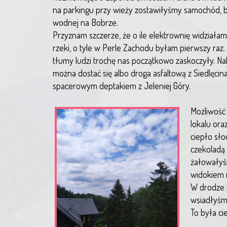
na parkingu przy wieży zostawiłyśmy samochód, b
wodnej na Bobrze.
Przyznam szczerze, że o ile elektrownię widziałam 
rzeki, o tyle w Perle Zachodu byłam pierwszy raz.
tłumy ludzi trochę nas początkowo zaskoczyły. Na
można dostać się albo droga asfaltową z Siedlęc
spacerowym deptakiem z Jeleniej Góry.
Możliwość
lokalu ora
ciepło sł
czekoladą
żałowałyśm
widokiem 
W drodze p
wsiadłyśm
To była ci