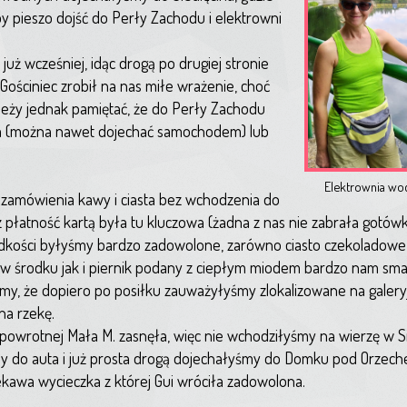
y pieszo dojść do Perły Zachodu i elektrowni
już wcześniej, idąc drogą po drugiej stronie
 Gościniec zrobił na nas miłe wrażenie, choć
leży jednak pamiętać, że do Perły Zachodu
ina (można nawet dojechać samochodem) lub
Elektrownia wod
 zamówienia kawy i ciasta bez wchodzenia do
z płatność kartą była tu kluczowa (żadna z nas nie zabrała gotów
odkości byłyśmy bardzo zadowolone, zarówno ciasto czekoladowe
 w środku jak i piernik podany z ciepłym miodem bardzo nam sm
y, że dopiero po posiłku zauważyłyśmy zlokalizowane na galeryjc
na rzekę.
owrotnej Mała M. zasnęła, więc nie wchodziłyśmy na wierzę w Sie
y do auta i już prosta drogą dojechałyśmy do Domku pod Orzech
ekawa wycieczka z której Gui wróciła zadowolona.