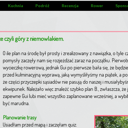
Kuchnia
Podróż
Recenzja
Rower
Spons
e czyli góry z niemowlakiem.
O ile plan na środę był prosty i zrealizowany z nawiązka, o tyle
pomysły zaczęły nam się rozjeżdżać zaraz na początku. Pierwo
wycieczkę rowerową, jednak Gui po pierwsze bała się, że będzi
przed kulminacyjną wyprawą, jaką wymyśliłyśmy na piątek, a po 
że części przyczepki sąsiadów nie pasują do naszej i musiałyby
ekwipunek. Należało więc znaleźć szybko plan B., zwłaszcza, że 
zapewne Gui lubi mieć wszystko zaplanowane wcześniej, a wybit
być marudna.
Planowanie trasy
Usiadłam przed mapą i zaczęłam quiz: