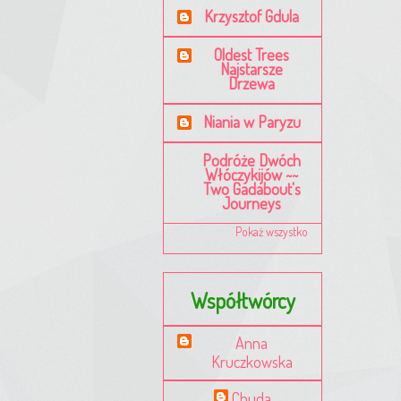
Krzysztof Gdula
Oldest Trees
Najstarsze
Drzewa
Niania w Paryzu
Podróże Dwóch
Włóczykijów ~~
Two Gadabout's
Journeys
Pokaż wszystko
Współtwórcy
Anna
Kruczkowska
Chuda