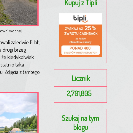
Kupuj z Tipli
rowni wodnej
ali zaledwie 8 lat,
a drugi brzeg
, że kiedykolwiek
statnio taka
u. Zdjęcia z tamtego
Licznik
2,701,805
Szukaj na tym
blogu