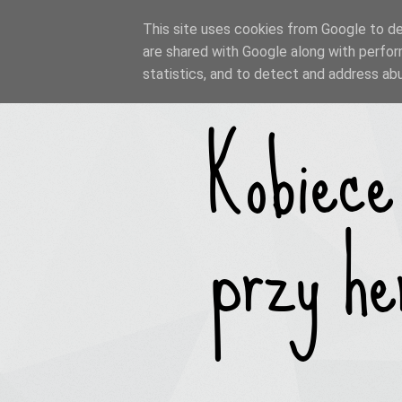
This site uses cookies from Google to del
are shared with Google along with perfor
statistics, and to detect and address ab