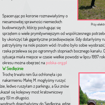
Spacerując po koronie rozmawiałyśmy o
niesamowitej sprawności niemieckich
Przy elekt
budowniczych, którzy posługując się
sprzętem o wiele prymitywniejszym od współczesnego potrzebow
by ukończyć tak gigantyczne przedsięwzięcie. Gdy dotarłyśmy n
patrzyłyśmy na niski poziom wód i trudno było sobie wyobrazić
rzeka przelewa się po ogromnych stopniach bocznego kanału. O
sytuacja miała miejsce w czasie wielkie powodzi w lipcu 1997 rok
okresu można obejrzeć na
polska-org.pl
W Siedlęcinie
Trochę trwało nim Gui ochłonęła i po
nakarmieniu Małej M. mogłyśmy ruszyć
zie, ledwo ruszyłam z parkingu, a Gui znów
ukazał się kolejowy most kratownicowy
cy 151 m długości.
 wodnych dojechałyśmy do Siedlęcina, gdzie