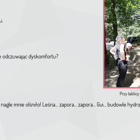
u.
ie odczuwając dyskomfortu?
Przy tablic
agle mnie olśniło! Leśna... zapora... zapora... Gui... budowle hydrol