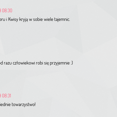
9 08:30
bru i Kwisy kryją w sobie wiele tajemnic.
od razu człowiekowi robi się przyjemnie :)
9 08:31
iednie towarzystwo!