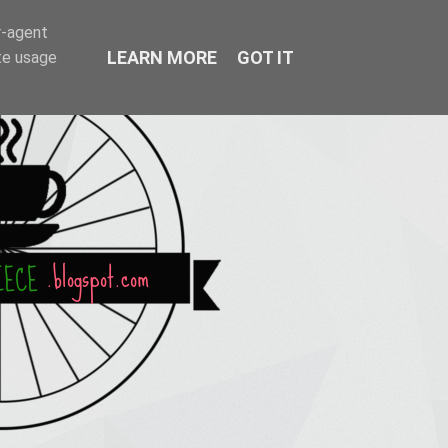
r-agent
LEARN MORE
GOT IT
te usage