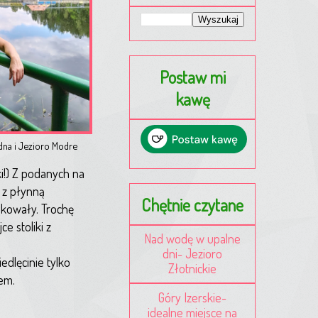
Postaw mi
kawę
na i Jezioro Modre
ki!) Z podanych na
 z płynną
Chętnie czytane
akowały. Trochę
e stoliki z
Nad wodę w upalne
dni- Jezioro
dlęcinie tylko
Złotnickie
em.
Góry Izerskie-
idealne miejsce na