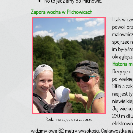
No to jedziemy do Pilchowic.
Zapora wodna w Pilchowicach
I tak w c
powoli prz
malownicz
spojrzeć n
im byłyśmy
okrąglejsz
Historia m
Decyzję o
po wielki
1904 a zak
niej jest t
niewielkie
Jej wielkoś
270 m dłu
Rodzinne zdjęcie na zaporze
elektrown
widzimy owe 62 metry wysokości. Ciekawostką jes