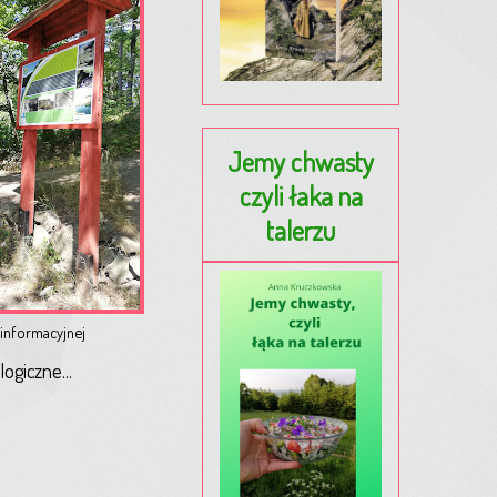
Jemy chwasty
czyli łaka na
talerzu
y informacyjnej
ogiczne...