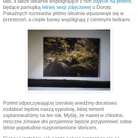
tato, a także idealnie współgrające z nim
zdjęcie na płótnie
,
będące pamiątką
letniej sesji zdjęciowej
u Doroty.
Pokaźnych rozmiarów płótno idealnie wpasowuje się w
przestrzeń, a ciepłe barwy współgrają z ciemnymi belkami.
Portret odpoczywającej izerskiej wiedźmy docelowo
ozdabiać będzie naszą sypialnię, któej remont
zaplanowaliśmy na ten rok. Myślę, że nawet w chłodne,
mroczne zimowe dni przyjemnie będzie przypomnieć sobie
letnie popołudnie rozpromienione słońcem.