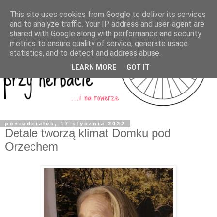
This site uses cookies from Google to deliver its services
and to analyze traffic. Your IP address and user-agent are
shared with Google along with performance and security
metrics to ensure quality of service, generate usage
statistics, and to detect and address abuse.
LEARN MORE
GOT IT
poniedziałek, 17 stycznia 2022
Detale tworzą klimat Domku pod
Orzechem